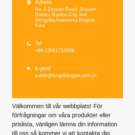
Adress

No. 8 Zeyuan Road, Jiuyuan
District, Baotou City, Inre
Mongolia Autonoma Region,
Kina
Tel

+86-13661710098
E-post

xulilili@fengshengtai.com.cn
Välkommen till vår webbplats! För
förfrågningar om våra produkter eller
prislista, vänligen lämna din information
till oss så kommer vi att kontakta dig