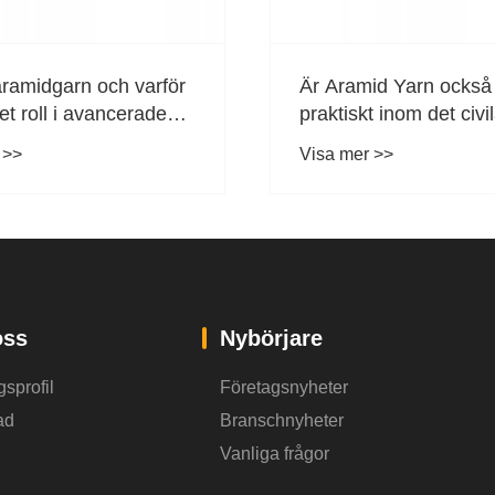
aramidgarn och varför
Är Aramid Yarn också
et roll i avancerade
praktiskt inom det civi
l?
området?
 >>
Visa mer >>
ss
Nybörjare
sprofil
Företagsnyheter
ad
Branschnyheter
Vanliga frågor