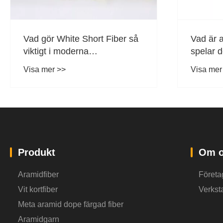
Vad gör White Short Fiber så
Vad är 
viktigt i moderna
spelar d
tillämpningar?
materia
Visa mer >>
Visa mer
Produkt
Om o
Aramidfiber
Företag
Vit kortfiber
Verkst
Meta aramid dope färgad fiber
Aramidgarn