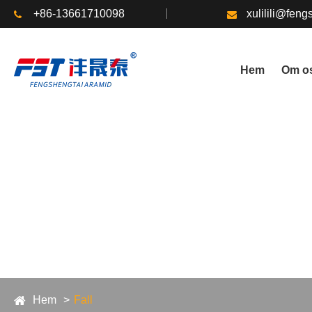
+86-13661710098
xulilili@fen
Hem
Om o
Hem
Fall