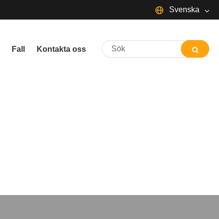
Svenska
English
Fall
Kontakta oss
Español
Português
русский
Français
日本語
Deutsch
Italiano
한국어