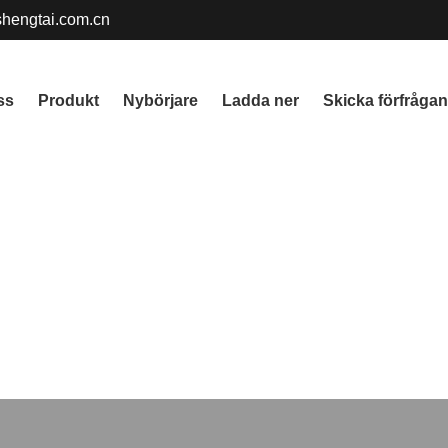
gshengtai.com.cn
ss
Produkt
Nybörjare
Ladda ner
Skicka förfrågan